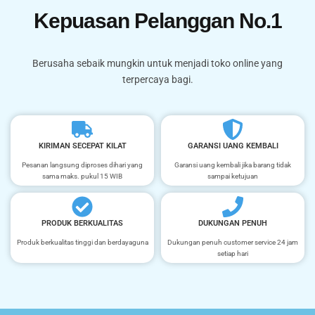
Kepuasan Pelanggan No.1
Berusaha sebaik mungkin untuk menjadi toko online yang
terpercaya bagi.
KIRIMAN SECEPAT KILAT
GARANSI UANG KEMBALI
Pesanan langsung diproses dihari yang
Garansi uang kembali jika barang tidak
sama maks. pukul 15 WIB
sampai ketujuan
PRODUK BERKUALITAS
DUKUNGAN PENUH
Produk berkualitas tinggi dan berdayaguna
Dukungan penuh customer service 24 jam
setiap hari