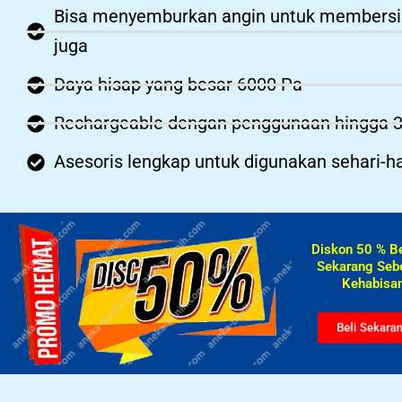
Bisa menyemburkan angin untuk members
juga
Daya hisap yang besar 6000 Pa
Rechargeable dengan penggunaan hingga 
Asesoris lengkap untuk digunakan sehari-ha
Diskon 50 % B
Sekarang Seb
Kehabisan
Beli Sekara