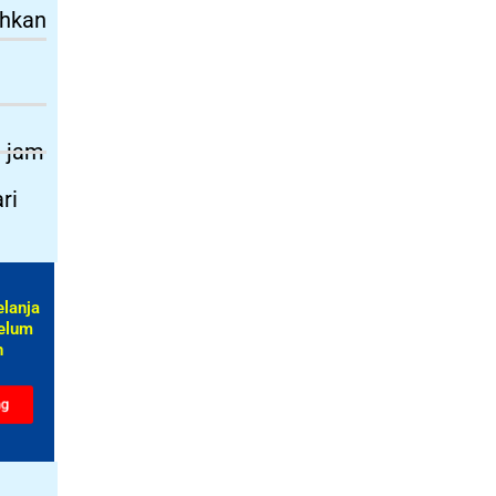
ihkan
3 jam
ri
elanja
elum
​
ng