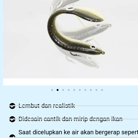
Lembut dan realistik
Didesain cantik dan mirip dengan ikan
Saat dicelupkan ke air akan bergerap sepert