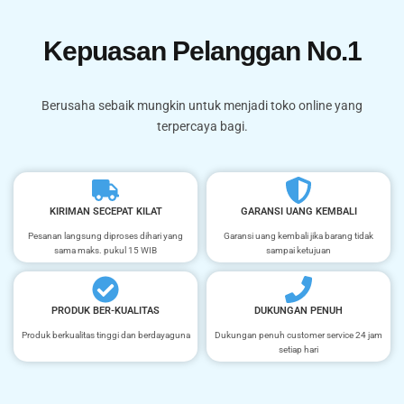
Kepuasan Pelanggan No.1
Berusaha sebaik mungkin untuk menjadi toko online yang
terpercaya bagi.
KIRIMAN SECEPAT KILAT
GARANSI UANG KEMBALI
Pesanan langsung diproses dihari yang
Garansi uang kembali jika barang tidak
sama maks. pukul 15 WIB
sampai ketujuan
PRODUK BER-KUALITAS
DUKUNGAN PENUH
Produk berkualitas tinggi dan berdayaguna
Dukungan penuh customer service 24 jam
setiap hari