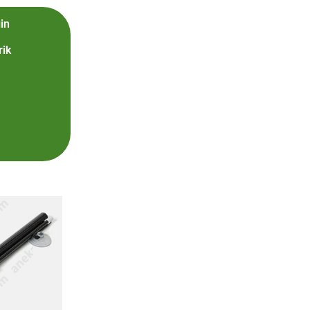
in
ik