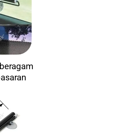
k beragam
pasaran