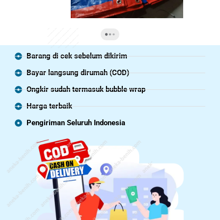
Barang di cek sebelum dikirim
Bayar langsung dirumah (COD)
Ongkir sudah termasuk bubble wrap
Harga terbaik
Pengiriman Seluruh Indonesia