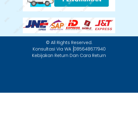
© All Rights Reserved.
Konsultasi Via WA :
085648677940
Kebijakan Return Dan Cara Return