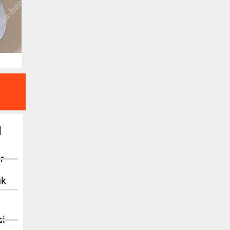
u
r
uk
ai