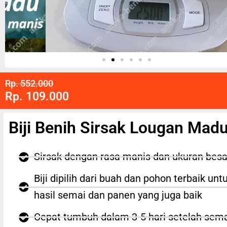
Rp. 552.000
Rp. 109.000
Biji Benih Sirsak Lougan Mad
Sirsak dengan rasa manis dan ukuran besa
Biji dipilih dari buah dan pohon terbaik unt
hasil semai dan panen yang juga baik
Cepat tumbuh dalam 3-5 hari setelah sem