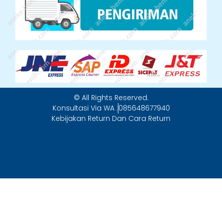
© All Rights Reserved.
Konsultasi Via WA :
085648677940
Kebijakan Return Dan Cara Return