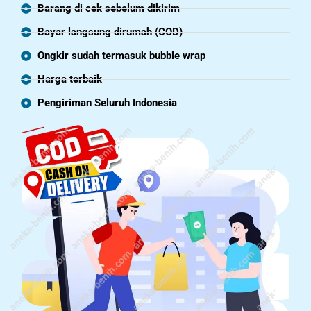
Barang di cek sebelum dikirim
Bayar langsung dirumah (COD)
Ongkir sudah termasuk bubble wrap
Harga terbaik
Pengiriman Seluruh Indonesia