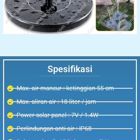
Spesifikasi
Max. air mancur : ketinggian 55 cm
Max. aliran air : 18 liter / jam
Power solar panel : 7V / 1.4W
Perlindungan anti air : IP68