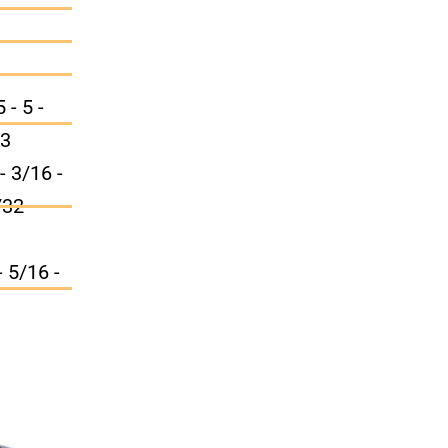
- 5 -
13
- 3/16 -
/32 -
 5/16 -