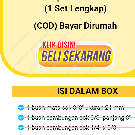
(1 Set Lengkap)
(COD) Bayar Dirumah
ISI DALAM BOX
1 buah mata sok 3/8" ukuran 21 mm
1 buah sambungan sok 3/8" panjang 3"
1 buah sambungan sok 1/4" x 3/8"