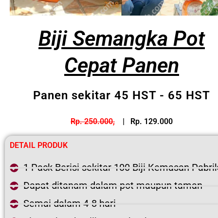
Biji Semangka Pot
Cepat Panen
Panen sekitar 45 HST - 65 HST
Rp. 250.000,
| Rp. 129.000
DETAIL PRODUK
1 Pack Berisi sekitar 100 Biji Kemasan Pabri
Dapat ditanam dalam pot maupun taman
Semai dalam 4-8 hari