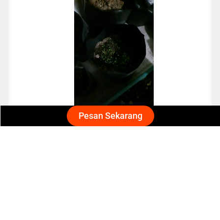
Pesan Sekarang
Nisa
Cocok banget untuk pemula
benihnya bagus. mudah tumbuh