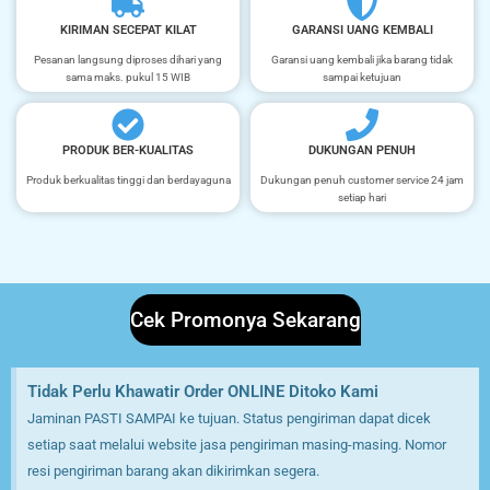
KIRIMAN SECEPAT KILAT
GARANSI UANG KEMBALI
Pesanan langsung diproses dihari yang
Garansi uang kembali jika barang tidak
sama maks. pukul 15 WIB
sampai ketujuan
PRODUK BER-KUALITAS
DUKUNGAN PENUH
Produk berkualitas tinggi dan berdayaguna
Dukungan penuh customer service 24 jam
setiap hari
Cek Promonya Sekarang
Tidak Perlu Khawatir Order ONLINE Ditoko Kami
Jaminan PASTI SAMPAI ke tujuan. Status pengiriman dapat dicek
setiap saat melalui website jasa pengiriman masing-masing. Nomor
resi pengiriman barang akan dikirimkan segera.