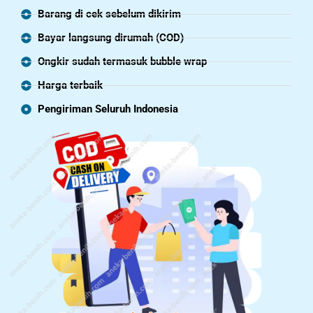
Barang di cek sebelum dikirim
Bayar langsung dirumah (COD)
Ongkir sudah termasuk bubble wrap
Harga terbaik
Pengiriman Seluruh Indonesia