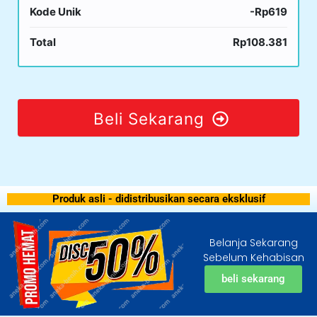
Kode Unik
-Rp619
Total
Rp108.381
Beli Sekarang
Produk asli - didistribusikan secara eksklusif
Belanja Sekarang
Sebelum Kehabisan
beli sekarang