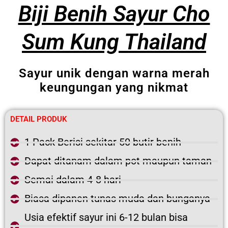
Biji Benih Sayur Cho
Sum Kung Thailand
Sayur unik dengan warna merah
keungungan yang nikmat
DETAIL PRODUK
1 Pack Berisi sekitar 50 butir benih
Dapat ditanam dalam pot maupun taman
Semai dalam 4-8 hari
Biasa dipanen tunas muda dan bunganya
Usia efektif sayur ini 6-12 bulan bisa