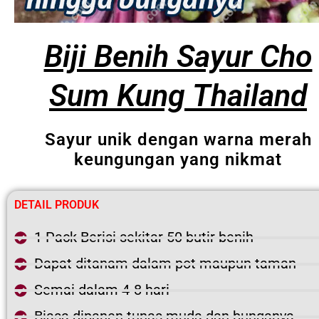
Biji Benih Sayur Cho
Sum Kung Thailand
Sayur unik dengan warna merah
keungungan yang nikmat
DETAIL PRODUK
1 Pack Berisi sekitar 50 butir benih
Dapat ditanam dalam pot maupun taman
Semai dalam 4-8 hari
Biasa dipanen tunas muda dan bunganya