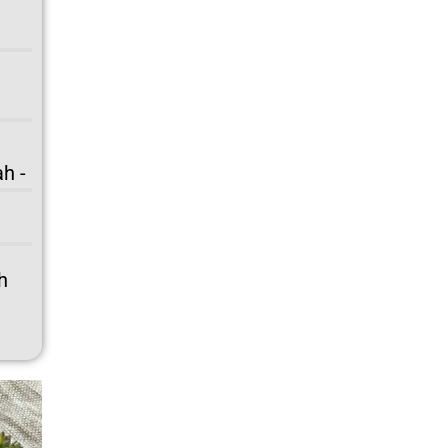
h -
h