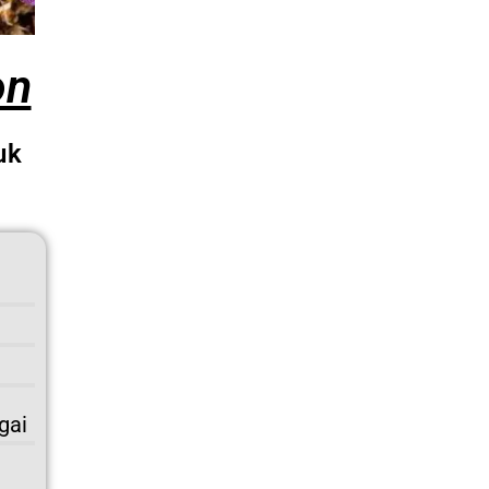
on
uk
gai