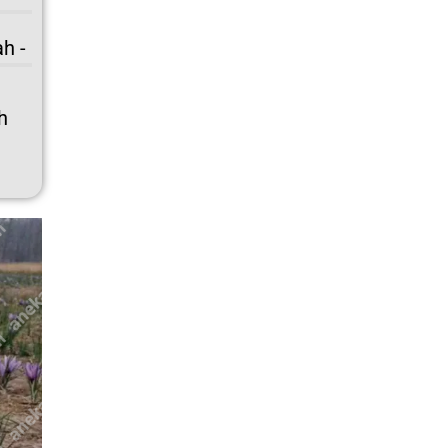
h -
h