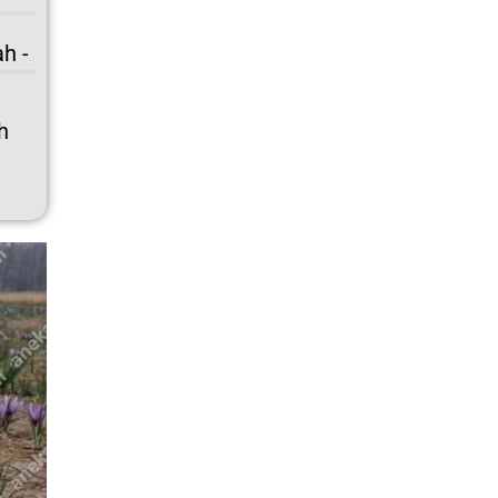
h -
h