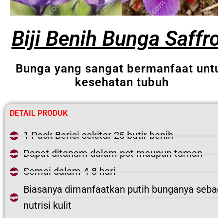
Biji Benih Bunga Saffr
Bunga yang sangat bermanfaat unt
kesehatan tubuh
DETAIL PRODUK
1 Pack Berisi sekitar 25 butir benih
Dapat ditanam dalam pot maupun taman
Semai dalam 4-8 hari
Biasanya dimanfaatkan putih bunganya seba
nutrisi kulit