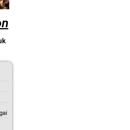
on
uk
gai