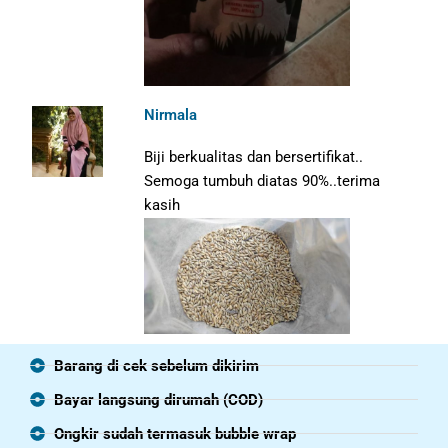
Nirmala
Biji berkualitas dan bersertifikat..
Semoga tumbuh diatas 90%..terima
kasih
Barang di cek sebelum dikirim
Bayar langsung dirumah (COD)
Ongkir sudah termasuk bubble wrap