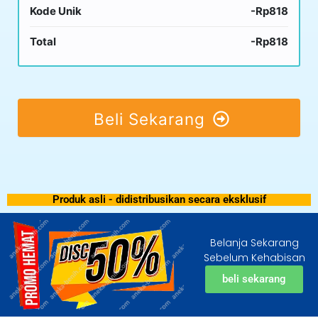
Kode Unik
-Rp818
Total
-Rp818
Beli Sekarang
Produk asli - didistribusikan secara eksklusif
Belanja Sekarang
Sebelum Kehabisan
beli sekarang