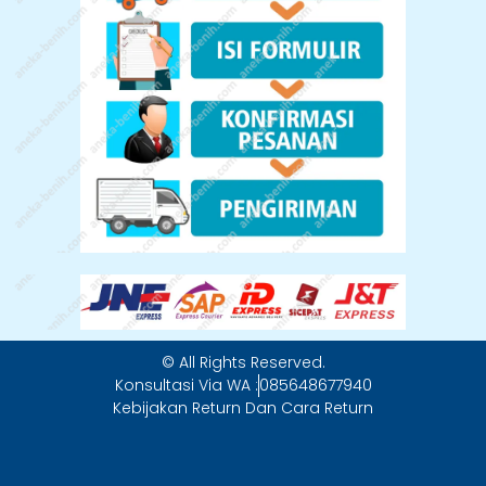
© All Rights Reserved.
Konsultasi Via WA :
085648677940
Kebijakan Return Dan Cara Return