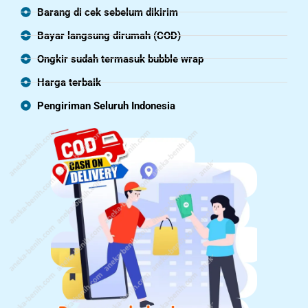
Barang di cek sebelum dikirim
Bayar langsung dirumah (COD)
Ongkir sudah termasuk bubble wrap
Harga terbaik
Pengiriman Seluruh Indonesia