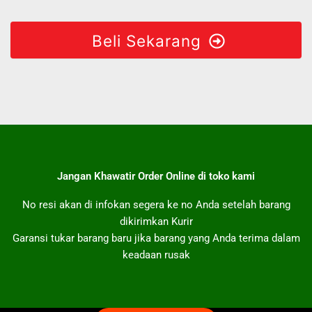
Metode Pembayaran:
Bank Transfer
COD (Bayar di Tempat)
RINCIAN PESANAN:
Kentang Rambat Berbuah AA (x0)
Kode Unik
-Rp440
Total
-Rp440
Beli Sekarang