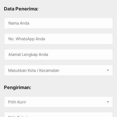
Beli Sekarang
Dengan Mengisi Formulir Dibawah Ini
Dapatkan SEGERA
Pilihan Ukuran:
Jumlah
Promo 1 Pck Rp. 127.000
-
+
Promo Hemat 2 Pck Rp. 159.000
-
+
Data Penerima: