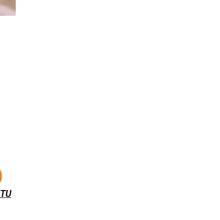
%
KTU