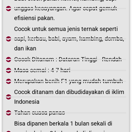
unggas kesayangan. Agar cepat gemuk
efisiensi pakan.
Cocok untuk semua jenis ternak seperti
sapi, kerbau, babi, ayam, kambing, domba,
dan ikan
Cocok Ditanam : Dataran Tinggi - Rendah
Masa semai : 4-7 hari
Merupakan benih F1 yang mudah tumbuh
Cocok ditanam dan dibudidayakan di iklim
Indonesia
Tahan cuaca panas
Bisa dipanen berkala 1 bulan sekali di