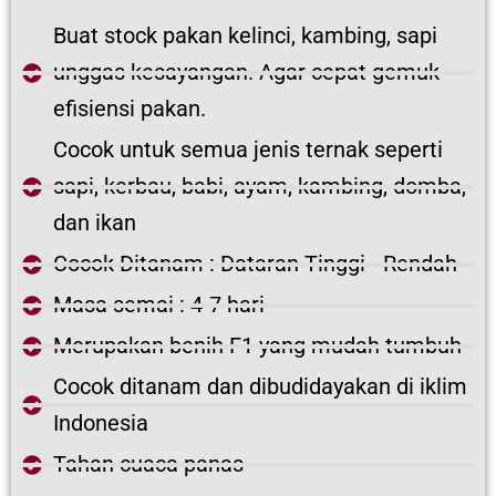
Buat stock pakan kelinci, kambing, sapi
unggas kesayangan. Agar cepat gemuk
efisiensi pakan.
Cocok untuk semua jenis ternak seperti
sapi, kerbau, babi, ayam, kambing, domba,
dan ikan
Cocok Ditanam : Dataran Tinggi - Rendah
Masa semai : 4-7 hari
Merupakan benih F1 yang mudah tumbuh
Cocok ditanam dan dibudidayakan di iklim
Indonesia
Tahan cuaca panas