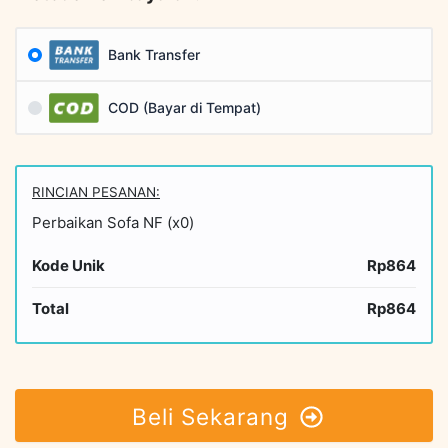
Bank Transfer
COD (Bayar di Tempat)
RINCIAN PESANAN:
Perbaikan Sofa NF (x0)
Kode Unik
Rp864
Total
Rp864
Beli Sekarang