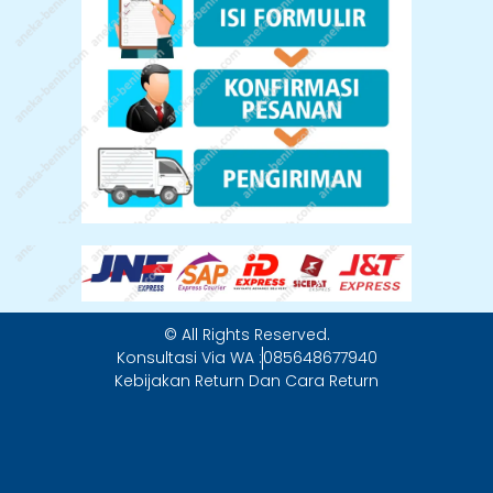
© All Rights Reserved.
Konsultasi Via WA :
085648677940
Kebijakan Return Dan Cara Return