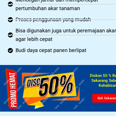
pertumbuhan akar tanaman
Proses penggunaan yang mudah
Bisa digunakan juga untuk peremajaan aka
agar lebih cepat
Budi daya cepat panen berlipat
Diskon 50 % B
Sekarang Seb
Kehabisan
Beli Sekara