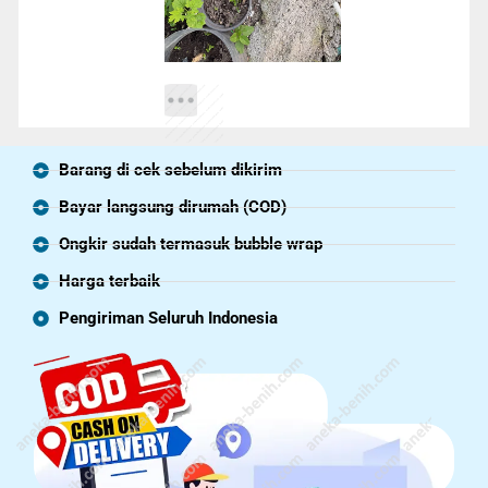
Barang di cek sebelum dikirim
Bayar langsung dirumah (COD)
Ongkir sudah termasuk bubble wrap
Harga terbaik
Pengiriman Seluruh Indonesia