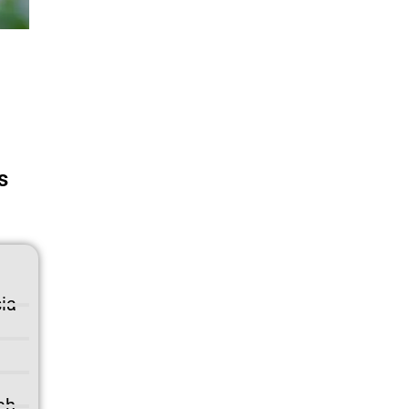
s
ia
eh