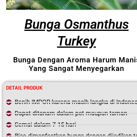
Bunga Osmanthus
Turkey
Bunga Dengan Aroma Harum Mani
Yang Sangat Menyegarkan
DETAIL PRODUK
Benih IMPOR karena masih langka di Indones
Dapat ditanam dalam pot maupun taman
Semai dalam 7-15 hari
Bisa dimanfaatkan bunga dengan dijadikan t