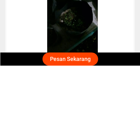
Pesan Sekarang
Nisa
Cocok banget untuk pemula
benihnya bagus. mudah tumbuh