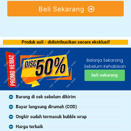
Beli Sekarang
Produk asli - didistribusikan secara eksklusif
Belanja Sekarang
Sebelum Kehabisan
beli sekarang
Barang di cek sebelum dikirim
Bayar langsung dirumah (COD)
Ongkir sudah termasuk bubble wrap
Harga terbaik