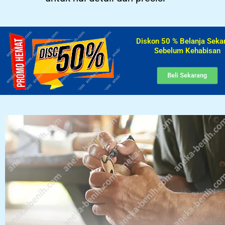
Diskon 50 % Belanja Seka
Sebelum Kehabisan​
Beli Sekarang