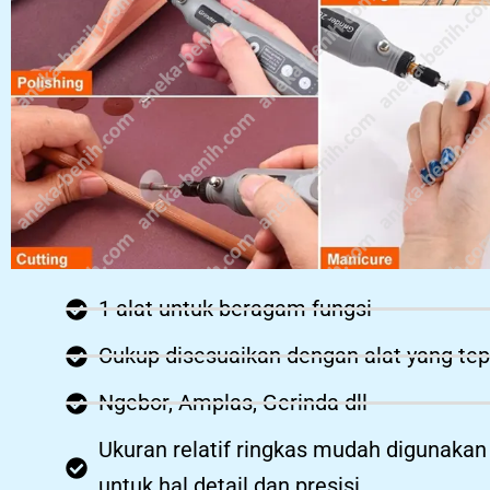
1 alat untuk beragam fungsi
Cukup disesuaikan dengan alat yang tep
Ngebor, Amplas, Gerinda dll
Ukuran relatif ringkas mudah digunakan
untuk hal detail dan presisi