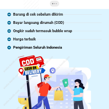
Barang di cek sebelum dikirim
Bayar langsung dirumah (COD)
Ongkir sudah termasuk bubble wrap
Harga terbaik
Pengiriman Seluruh Indonesia