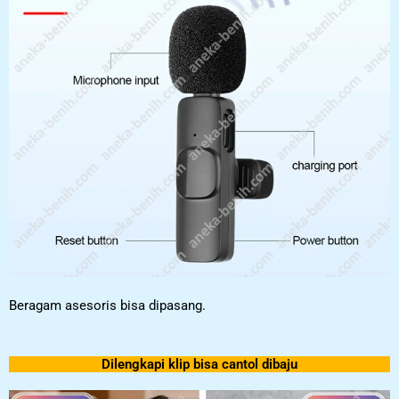
Beragam asesoris bisa dipasang.
Dilengkapi klip bisa cantol dibaju