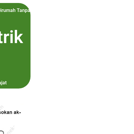
Dirumah Tanpa
rik
jat