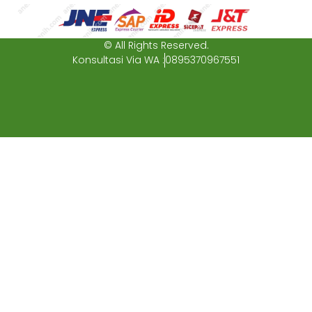
© All Rights Reserved.
Konsultasi Via WA :
0895370967551