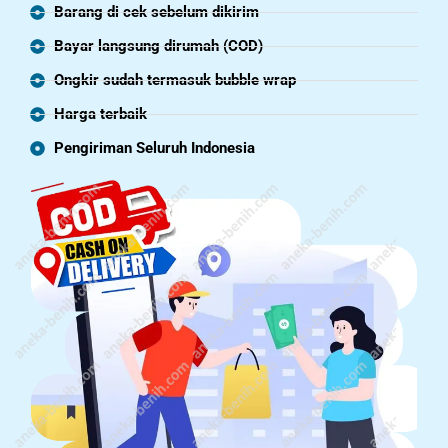
Barang di cek sebelum dikirim
Bayar langsung dirumah (COD)
Ongkir sudah termasuk bubble wrap
Harga terbaik
Pengiriman Seluruh Indonesia