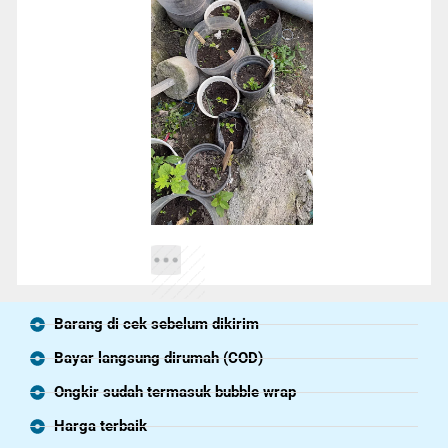
Barang di cek sebelum dikirim
Bayar langsung dirumah (COD)
Ongkir sudah termasuk bubble wrap
Harga terbaik