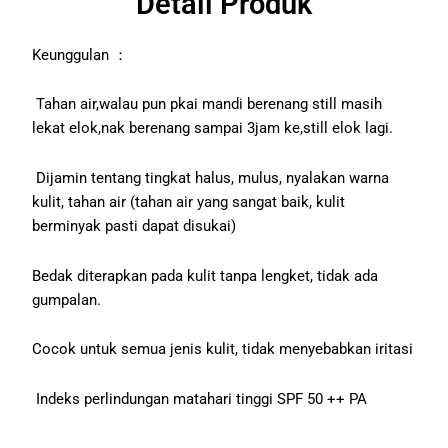
Detail Produk
Keunggulan ：
️ Tahan air,walau pun pkai mandi berenang still masih
lekat elok,nak berenang sampai 3jam ke,still elok lagi.
️ Dijamin tentang tingkat halus, mulus, nyalakan warna
kulit, tahan air (tahan air yang sangat baik, kulit
berminyak pasti dapat disukai)
️Bedak diterapkan pada kulit tanpa lengket, tidak ada
gumpalan.
️Cocok untuk semua jenis kulit, tidak menyebabkan iritasi
️ Indeks perlindungan matahari tinggi SPF 50 ++ PA