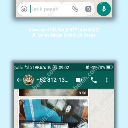
Konsultasi VIA WA (087714060807)
Jl. Sentra Niaga Blok C 20 Bekasi