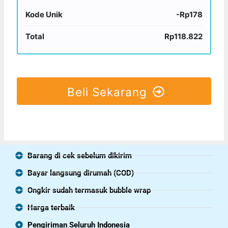
Kode Unik
-Rp178
Total
Rp118.822
Beli Sekarang
Barang di cek sebelum dikirim
Bayar langsung dirumah (COD)
Ongkir sudah termasuk bubble wrap
Harga terbaik
Pengiriman Seluruh Indonesia