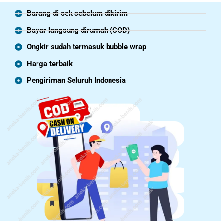
Barang di cek sebelum dikirim
Bayar langsung dirumah (COD)
Ongkir sudah termasuk bubble wrap
Harga terbaik
Pengiriman Seluruh Indonesia