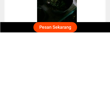
Pesan Sekarang
Nisa
Cocok banget untuk pemula
benihnya bagus. mudah tumbuh