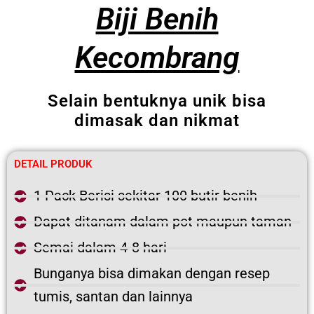
Biji Benih
Kecombrang
Selain bentuknya unik bisa
dimasak dan nikmat
DETAIL PRODUK
1 Pack Berisi sekitar 100 butir benih
Dapat ditanam dalam pot maupun taman
Semai dalam 4-8 hari
Bunganya bisa dimakan dengan resep
tumis, santan dan lainnya