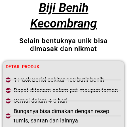
Biji Benih
Kecombrang
Selain bentuknya unik bisa
dimasak dan nikmat
DETAIL PRODUK
1 Pack Berisi sekitar 100 butir benih
Dapat ditanam dalam pot maupun taman
Semai dalam 4-8 hari
Bunganya bisa dimakan dengan resep
tumis, santan dan lainnya