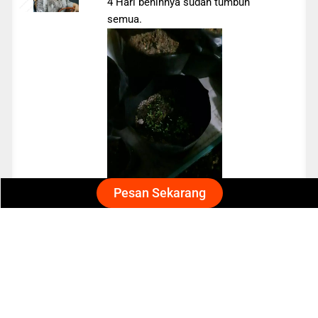
4 Hari benihnya sudah tumbuh
semua.
Pesan Sekarang
Nisa
Cocok banget untuk pemula
benihnya bagus. mudah tumbuh