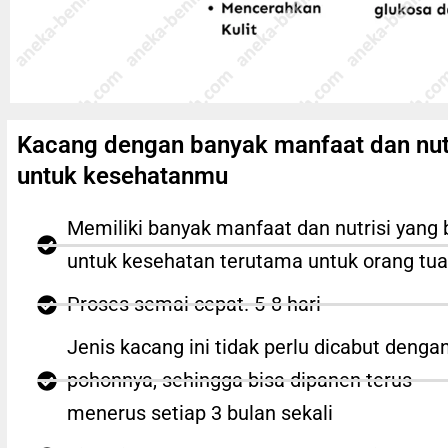
Kacang dengan banyak manfaat dan nut
untuk kesehatanmu
Memiliki banyak manfaat dan nutrisi yang 
untuk kesehatan terutama untuk orang tua
Proses semai cepat. 5-8 hari
Jenis kacang ini tidak perlu dicabut denga
pohonnya, sehingga bisa dipanen terus
menerus setiap 3 bulan sekali