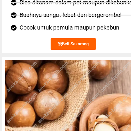
Bisa ditanam dalam pot maupun dikebunk
Buahnya sangat lebat dan bergerombol
Cocok untuk pemula maupun pekebun
Beli Sekarang