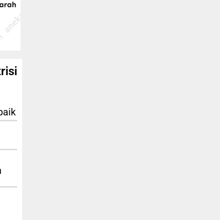
risi
baik
n