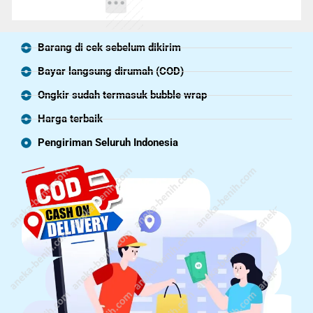
Barang di cek sebelum dikirim
Bayar langsung dirumah (COD)
Ongkir sudah termasuk bubble wrap
Harga terbaik
Pengiriman Seluruh Indonesia