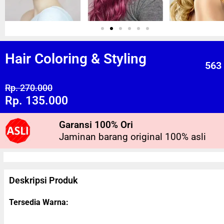
Hair Coloring & Styling
563
Rp. 270.000
Rp. 135.000
Garansi 100% Ori
Jaminan barang original 100% asli
Deskripsi Produk
Tersedia Warna: