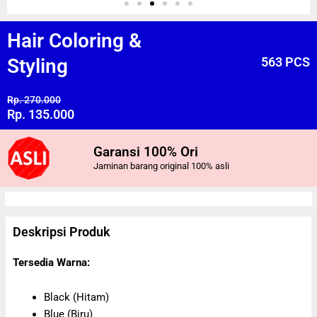
Hair Coloring &
Styling
563 PCS
Rp. 270.000
Rp. 135.000
Garansi 100% Ori
Jaminan barang original 100% asli
Deskripsi Produk
Tersedia Warna:
Black (Hitam)
Blue (Biru)