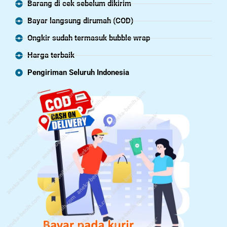
Barang di cek sebelum dikirim
Bayar langsung dirumah (COD)
Ongkir sudah termasuk bubble wrap
Harga terbaik
Pengiriman Seluruh Indonesia